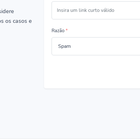
sidere
os os casos e
Razão
*